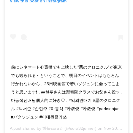
View this post on Instagram
前にシネマート心斎橋でも上映した”悪のクロニクル”が東京
でも観られる～ということで、明日のイベントはもちろん
行かれないから、23日映画館で若いソジュンに会ってこよ
うと思います❗ . 손현주さんは梨泰院クラスでお父さん役✨ .
마동석선배님個人的に好き♡ . #악의연대기 #悪のクロニク
ル #박서준 #손현주 #마동석 #朴叙俊 #朴敘俊 #parkseojun
#パクソジュン #이태원클라쓰
A post shared by
하늘sora☆
(@sora32junner) on
Nov 20, 2019 at 8:18pm PST