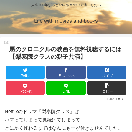
人生100年ずっと映画や本の中で過ごしたい
Life with movies and books
悪のクロニクルの映画を無料視聴するには
【梨泰院クラスの親子共演】
Twitter
Facebook
はてブ
Pocket
LINE
コピー
2020.08.30
Netflixのドラマ『梨泰院クラス』は
ハマってしまって見続けてしまって
とにかく終わるまではなんにも手が付きませんでした。