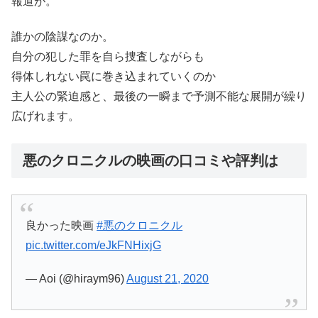
報道が。
誰かの陰謀なのか。
自分の犯した罪を自ら捜査しながらも
得体しれない罠に巻き込まれていくのか
主人公の緊迫感と、最後の一瞬まで予測不能な展開が繰り
広げれます。
悪のクロニクルの映画の口コミや評判は
良かった映画
#悪のクロニクル
pic.twitter.com/eJkFNHixjG
— Aoi (@hiraym96)
August 21, 2020