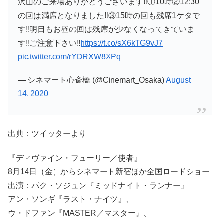
沢山のご来場ありがとうございます‼️①10時②12:30
の回は満席となりました‼️③15時の回も残席1ケタで
す‼️明日もお昼の回は残席が少なくなってきていま
す‼️ご注意下さい‼️
https://t.co/sX6kTG9vJ7
pic.twitter.com/rYDRXW8XPq
— シネマート心斎橋 (@Cinemart_Osaka)
August
14, 2020
出典：ツイッターより
『ディヴァイン・フューリー／使者』
8月14日（金）からシネマート新宿ほか全国ロードショー
出演：パク・ソジュン『ミッドナイト・ランナー』
アン・ソンギ『ラスト・ナイツ』、
ウ・ドファン『MASTER／マスター』、