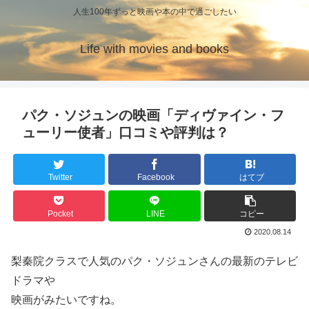
人生100年ずっと映画や本の中で過ごしたい
Life with movies and books
パク・ソジュンの映画「ディヴァイン・フ
ューリー使者」口コミや評判は？
Twitter
Facebook
はてブ
Pocket
LINE
コピー
2020.08.14
梨秦院クラスで人気のパク・ソジュンさんの最新のテレビ
ドラマや
映画がみたいですね。